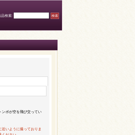
商品検索
:
トンボが空を飛び交ってい
に近いように撮っておりま
承ください。