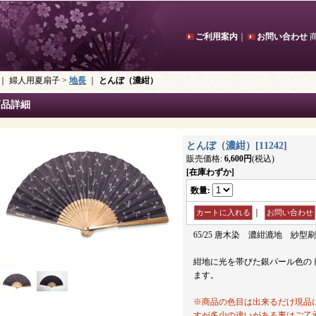
ご利用案内
｜
お問い合わせ
｜ 婦人用夏扇子 >
地長
｜
とんぼ（濃紺）
商品詳細
とんぼ（濃紺）
[
11242
]
販売価格
:
6,600円
(税込)
[在庫わずか]
数量
:
｜
65/25 唐木染 濃紺漉地 紗型刷
紺地に光を帯びた銀パール色の
ます。
※商品の色目は出来るだけ現品
すが多少の違いがある事はご了