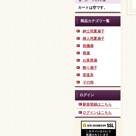
カートの中身
カートは空です。
商品カテゴリ一覧
紳士用夏扇子
婦人用夏扇子
祝儀扇
喪扇
お茶席扇
飾り扇子
茶道具
その他
ログイン
新規登録はこちら
ログインはこちら