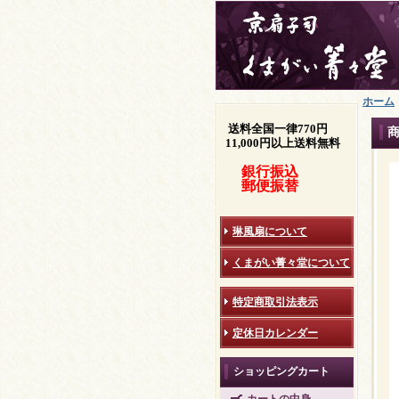
ホーム
送料全国一律770円
11,000円以上送料無料
銀行振込
郵便振替
琳風扇について
くまがい菁々堂について
特定商取引法表示
定休日カレンダー
ショッピングカート