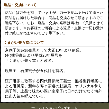
返品・交換について
商品には万全を期していますが、万一不良品または間違った
商品をお届けした場合は、商品を交換させて頂きますのでご
連絡下さい。なお、返品・交換の送料は当社にて負担させて
頂きます。※お客様のご都合による返品・交換は一切お受け
付け致しかねますのでご了承下さい。
くまがい菁々堂について
京扇子製造卸売業として大正10年より創業。
(有)熊谷商店より平成23年屋号を
「くまがい菁々堂」と改名。
現当主 石崖宏子が五代目を襲名。
江戸琳派に敬慕する四代目伝統工芸士 熊谷重行考案に
よる琳風扇、新年を寿ぐ茶道の勅題扇、オリジナル飾り
扇子等、上品で味わい深い京扇子は日本だけでなく海外
に迄人気を呼んでいる。
ホーム
|
ショッピングカート