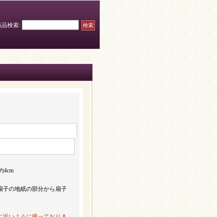
商品検索
:
4cm
扇子の地紙の部分から扇子
に近いように撮っておりま