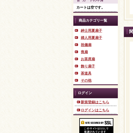
カートの中身
カートは空です。
商品カテゴリ一覧
紳士用夏扇子
婦人用夏扇子
祝儀扇
喪扇
お茶席扇
飾り扇子
茶道具
その他
ログイン
新規登録はこちら
ログインはこちら