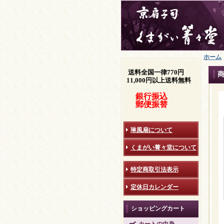
ホーム
送料全国一律770円
11,000円以上送料無料
銀行振込
郵便振替
琳風扇について
くまがい菁々堂について
特定商取引法表示
定休日カレンダー
ショッピングカート