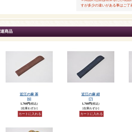
すが多少の違いがある事はご了
関連商品
近江の麻 茶
近江の麻 紺
[6]
[7]
1,760円
(税込)
1,760円
(税込)
[在庫わずか]
[在庫わずか]