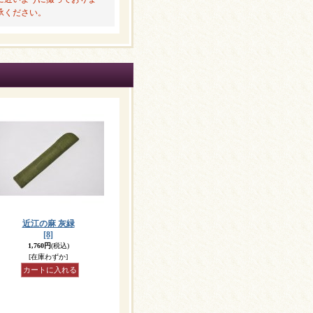
承ください。
近江の麻 灰緑
[8]
1,760円
(税込)
[在庫わずか]