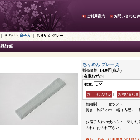
ご利用案内
｜
お問い合わせ
｜ その他 >
扇子入
｜
ちりめん グレー
商品詳細
ちりめん グレー
[
2
]
販売価格
:
1,430円
(税込)
[在庫わずか]
数量
:
｜
縮緬製 ユニセックス
長さ：約23ｃcm 幅（内径）：約
お扇子入れの使い方： 閉じた
入れにお入れ下さい。
※商品の色目は出来るだけ現品