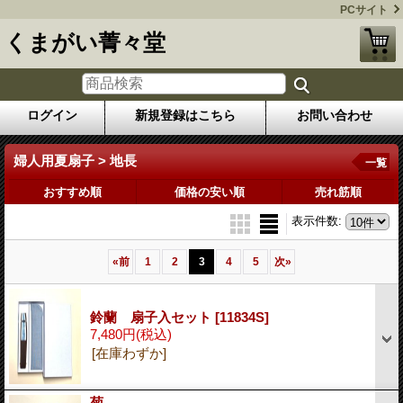
PCサイト
くまがい菁々堂
ログイン
新規登録はこちら
お問い合わせ
婦人用夏扇子 > 地長
一覧
おすすめ順
価格の安い順
売れ筋順
表示件数
:
«
前
1
2
3
4
5
次
»
鈴蘭 扇子入セット
[11834S]
7,480円
(税込)
[在庫わずか]
菊